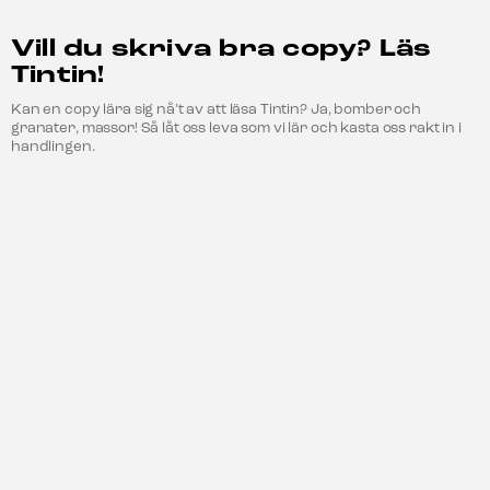
Vill du skriva bra copy? Läs
Tintin!
Kan en copy lära sig nå’t av att läsa Tintin? Ja, bomber och
granater, massor! Så låt oss leva som vi lär och kasta oss rakt in i
handlingen.