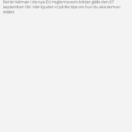
Det är kärnan i de nya EU-reglerna som börjar gälla den 27
september i år. Här bjuder vi på lite tips om hur du ska skriva i
stället.