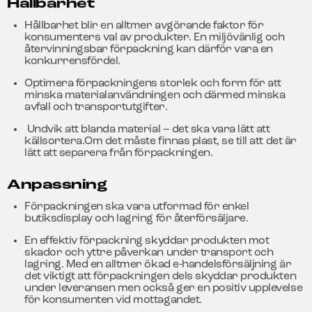
Hållbarhet
Hållbarhet blir en alltmer avgörande faktor för
konsumenters val av produkter. En miljövänlig och
återvinningsbar förpackning kan därför vara en
konkurrensfördel.
Optimera förpackningens storlek och form för att
minska materialanvändningen och därmed minska
avfall och transportutgifter.
Undvik att blanda material – det ska vara lätt att
källsortera.Om det måste finnas plast, se till att det är
lätt att separera från förpackningen.
Anpassning
Förpackningen ska vara utformad för enkel
butiksdisplay och lagring för återförsäljare.
En effektiv förpackning skyddar produkten mot
skador och yttre påverkan under transport och
lagring. Med en alltmer ökad e-handelsförsäljning är
det viktigt att förpackningen dels skyddar produkten
under leveransen men också ger en positiv upplevelse
för konsumenten vid mottagandet.