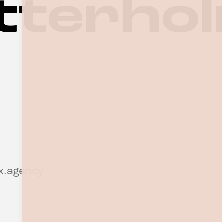
tterho
x.agency