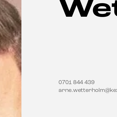
We
0701 844 439
arne.wetterholm@ke